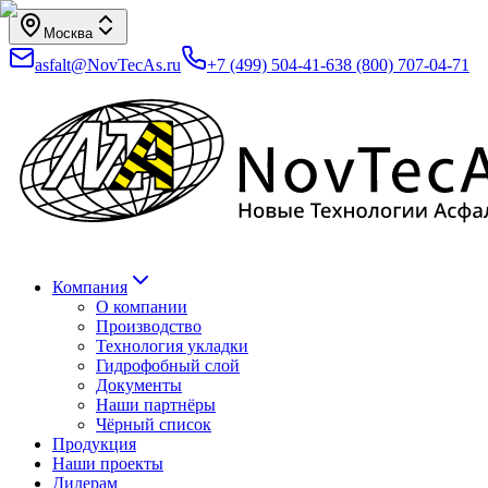
Москва
asfalt@NovTecAs.ru
+7 (499) 504-41-63
8 (800) 707-04-71
Компания
О компании
Производство
Технология укладки
Гидрофобный слой
Документы
Наши партнёры
Чёрный список
Продукция
Наши проекты
Дилерам