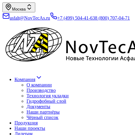
Москва
asfalt@NovTecAs.ru
+7 (499) 504-41-63
8 (800) 707-04-71
Компания
О компании
Производство
Технология укладки
Гидрофобный слой
Документы
Наши партнёры
Чёрный список
Продукция
Наши проекты
Дилерам