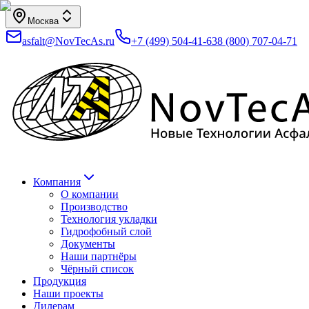
Москва
asfalt@NovTecAs.ru
+7 (499) 504-41-63
8 (800) 707-04-71
Компания
О компании
Производство
Технология укладки
Гидрофобный слой
Документы
Наши партнёры
Чёрный список
Продукция
Наши проекты
Дилерам