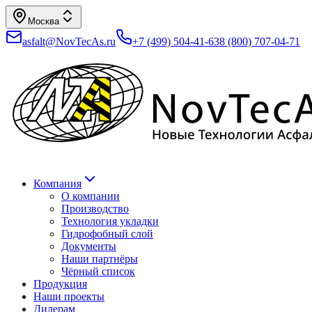
Москва
asfalt@NovTecAs.ru
+7 (499) 504-41-63
8 (800) 707-04-71
Компания
О компании
Производство
Технология укладки
Гидрофобный слой
Документы
Наши партнёры
Чёрный список
Продукция
Наши проекты
Дилерам