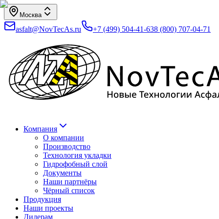
Москва
asfalt@NovTecAs.ru
+7 (499) 504-41-63
8 (800) 707-04-71
Компания
О компании
Производство
Технология укладки
Гидрофобный слой
Документы
Наши партнёры
Чёрный список
Продукция
Наши проекты
Дилерам